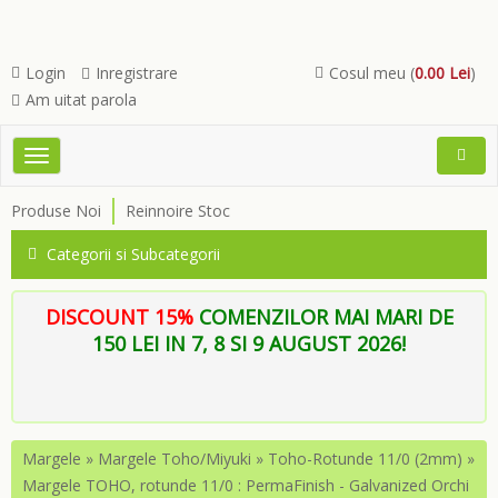
Login
Inregistrare
Cosul meu (
0.00 Lei
)
Am uitat parola
Toggle
Open
navigation
Searc
Produse Noi
Reinnoire Stoc
Menu
Categorii si Subcategorii
DISCOUNT 15%
COMENZILOR MAI MARI DE
150 LEI IN 7, 8 SI 9 AUGUST 2026!
Margele
»
Margele Toho/Miyuki
»
Toho-Rotunde 11/0 (2mm)
»
Margele TOHO, rotunde 11/0 : PermaFinish - Galvanized Orchi