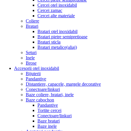
Cercei otel inoxidabil
Cercei zamac
Cercei alte materiale
Coliere
Bratari
Bratari otel inoxidabil
Bratari pietre semipretioase
Bratari sticla
Bratari metalice(aliaj)
Seturi
Inele
Brose
Accesorii otel inoxidabil
Bijuterii
Pandantive
Distantiere, capacele, margele decorative
Conectoare/linkuri
Baze coliere, bratari, inele
Baze cabochon
Pandantive
Tortite cercei
Conectoare/linkuri
Baze bratari
Baze inele