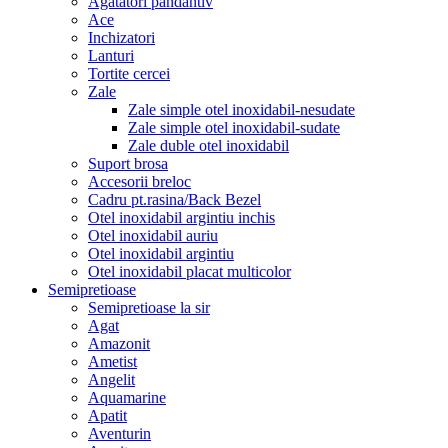
Agatatori pandantiv
Ace
Inchizatori
Lanturi
Tortite cercei
Zale
Zale simple otel inoxidabil-nesudate
Zale simple otel inoxidabil-sudate
Zale duble otel inoxidabil
Suport brosa
Accesorii breloc
Cadru pt.rasina/Back Bezel
Otel inoxidabil argintiu inchis
Otel inoxidabil auriu
Otel inoxidabil argintiu
Otel inoxidabil placat multicolor
Semipretioase
Semipretioase la sir
Agat
Amazonit
Ametist
Angelit
Aquamarine
Apatit
Aventurin