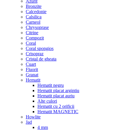
Azurit
Bronzite
Calcedonie
Calsilica
Carneol
Chrysoprase
Citrine
Compozit
Coral
Coral spongios
Crisopraz
Cristal de gheata
Cuart
Fluorit
Granat
Hematit
Hematit negru
Hematit placat argintiu
Hematit placat auriu
Alte culori
Hematit cu 2 orificii
Hematit MAGNETIC
Howlite
Jad
4 mm