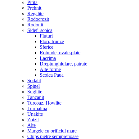
Pirita
Prehnit
Regalite
Rodocrozit
Rodonit
Sidef- scoica
Fluturi
Flori, frunze
Sferice
Rotunde, ovale-plate
Lacrima
Dreptunghiulare, patrate
Alte forme
Scoica Paua
Sodalit
Spinel
Sugilite
Tanzanit
Turcoaz, Howlite
Turmalina
Unakite
Zoizit
Alte
Margele cu orificiul mare
Chips pietre semipretioase