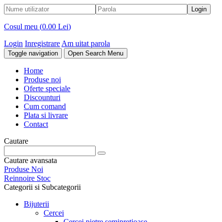
Cosul meu (
0.00 Lei
)
Login
Inregistrare
Am uitat parola
Toggle navigation
Open Search Menu
Home
Produse noi
Oferte speciale
Discounturi
Cum comand
Plata si livrare
Contact
Cautare
Cautare avansata
Produse Noi
Reinnoire Stoc
Categorii si Subcategorii
Bijuterii
Cercei
Cercei pietre semipretioase