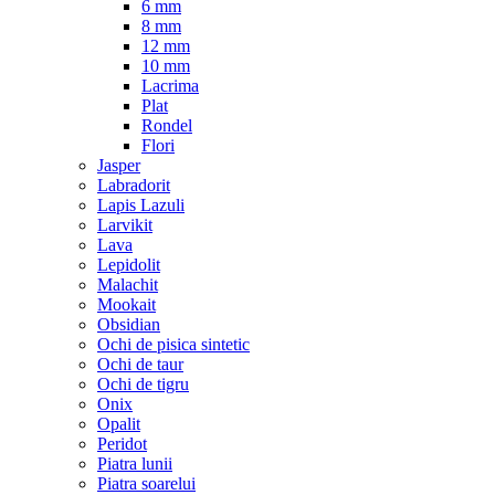
6 mm
8 mm
12 mm
10 mm
Lacrima
Plat
Rondel
Flori
Jasper
Labradorit
Lapis Lazuli
Larvikit
Lava
Lepidolit
Malachit
Mookait
Obsidian
Ochi de pisica sintetic
Ochi de taur
Ochi de tigru
Onix
Opalit
Peridot
Piatra lunii
Piatra soarelui