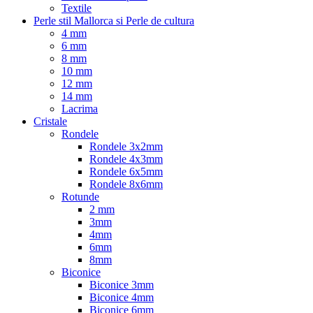
Textile
Perle stil Mallorca si Perle de cultura
4 mm
6 mm
8 mm
10 mm
12 mm
14 mm
Lacrima
Cristale
Rondele
Rondele 3x2mm
Rondele 4x3mm
Rondele 6x5mm
Rondele 8x6mm
Rotunde
2 mm
3mm
4mm
6mm
8mm
Biconice
Biconice 3mm
Biconice 4mm
Biconice 6mm