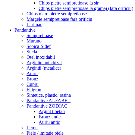
Chips pietre semipretioase la sir
Chips pietre semipretioase la gramaj (fara orificiu)
Chips mare pietre semipretioase
Margele semipretioase fara orificiu
Larimar
Pandantive
Semipretioase
Murano
Scoica-Sidef
Sticla
Otel inoxidabil
Argintiu antichizat
Argintii (metalice)
Auriu
Bronz
Cupru
Filigran
Sintetice, plastic, rasina
Pandantive ALFABET
Pandantive ZODIAC
Argint tibetan
Bronz antic
Auriu antic
Lemn
Piele / imitatie piele