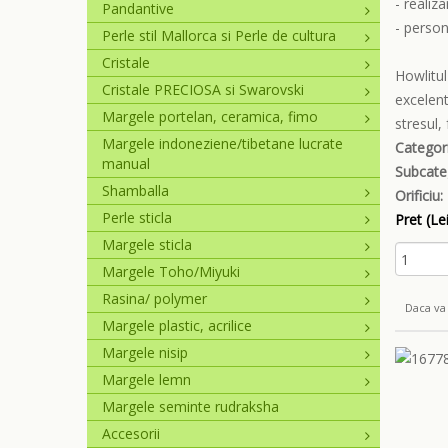
- realiz
Pandantive
- person
Perle stil Mallorca si Perle de cultura
Cristale
Howlitul
Cristale PRECIOSA si Swarovski
excelent
Margele portelan, ceramica, fimo
stresul,
Margele indoneziene/tibetane lucrate
Categori
manual
Subcate
Shamballa
Orificiu:
Perle sticla
Pret (Lei
Margele sticla
Margele Toho/Miyuki
Rasina/ polymer
Daca va 
Margele plastic, acrilice
Margele nisip
Margele lemn
Margele seminte rudraksha
Accesorii