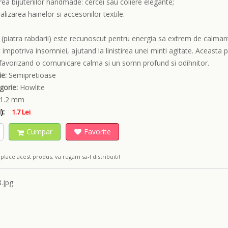
area bijuteriilor handmade: cercei sau coliere elegante;
alizarea hainelor si accesoriilor textile.
 (piatra rabdarii) este recunoscut pentru energia sa extrem de calmant
 impotriva insomniei, ajutand la linistirea unei minti agitate. Aceasta p
 favorizand o comunicare calma si un somn profund si odihnitor.
e:
Semipretioase
gorie:
Howlite
1.2 mm
):
1.7 Lei
Cumpar
Favorite
place acest produs, va rugam sa-l distribuiti!