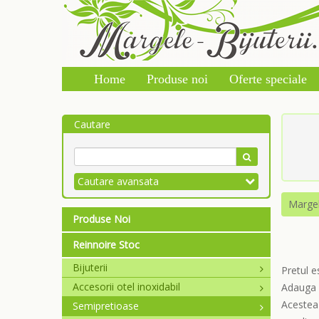
Home
Produse noi
Oferte speciale
Cautare
Cautare avansata
Marge
Produse Noi
Reinnoire Stoc
Bijuterii
Pretul e
Accesorii otel inoxidabil
Adauga u
Acestea 
Semipretioase