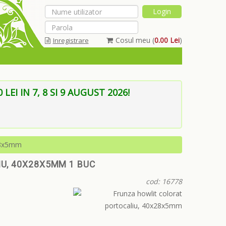
Cosul meu (
0.00 Lei
)
Inregistrare
Am uitat parola
EI IN 7, 8 SI 9 AUGUST 2026!
x28x5mm
U, 40X28X5MM 1 BUC
cod: 16778