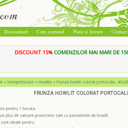
Discounturi
Cum comand
Plata si livrare
Contact
DISCOUNT 15%
COMENZILOR MAI MARI DE 150 L
le
»
Semipretioase
»
Howlite
»
Frunza howlit colorat portocaliu, 40
FRUNZA HOWLIT COLORAT PORTOCALI
ste pentru 1 bucata.
n plus de valoare proiectelor tale cu pandantele de howlit.
sunt ideale pentru: