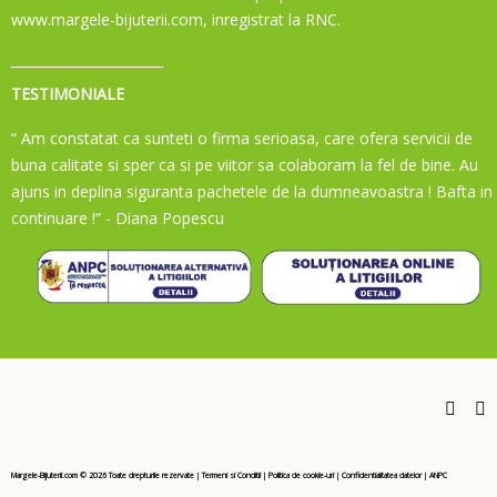
www.margele-bijuterii.com, inregistrat la RNC.
TESTIMONIALE
“ Am constatat ca sunteti o firma serioasa, care ofera servicii de
buna calitate si sper ca si pe viitor sa colaboram la fel de bine. Au
ajuns in deplina siguranta pachetele de la dumneavoastra ! Bafta in
continuare !”
- Diana Popescu
Margele-Bijuterii.com ©
2026
Toate drepturile rezervate
|
Termeni si Conditii
|
Politica de cookie-uri
|
Confidentialitatea datelor
|
ANPC