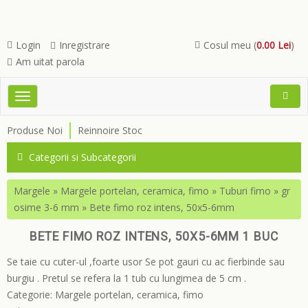
Login
Inregistrare
Cosul meu (
0.00 Lei
)
Am uitat parola
Toggle
Open
navigation
Searc
Produse Noi
Reinnoire Stoc
Menu
Categorii si Subcategorii
Margele
»
Margele portelan, ceramica, fimo
»
Tuburi fimo
»
gr
osime 3-6 mm
»
Bete fimo roz intens, 50x5-6mm
BETE FIMO ROZ INTENS, 50X5-6MM 1 BUC
Se taie cu cuter-ul ,foarte usor Se pot gauri cu ac fierbinde sau
burgiu . Pretul se refera la 1 tub cu lungimea de 5 cm .
Categorie:
Margele portelan, ceramica, fimo