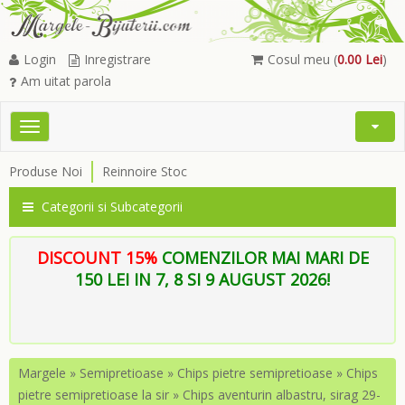
Login
Inregistrare
Cosul meu (
0.00 Lei
)
Am uitat parola
Toggle
Open
navigation
Searc
Produse Noi
Reinnoire Stoc
Menu
Categorii si Subcategorii
DISCOUNT 15%
COMENZILOR MAI MARI DE
150 LEI IN 7, 8 SI 9 AUGUST 2026!
Margele
»
Semipretioase
»
Chips pietre semipretioase
»
Chips
pietre semipretioase la sir
»
Chips aventurin albastru, sirag 29-