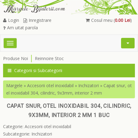
Login
Inregistrare
Cosul meu (
0.00 Lei
)
Am uitat parola
Toggle
Open
navigation
Searc
Produse Noi
Reinnoire Stoc
Menu
Categorii si Subcategorii
Margele
»
Accesorii otel inoxidabil
»
Inchizatori
»
Capat snur, ot
el inoxidabil 304, cilindric, 9x3mm, interior 2 mm
CAPAT SNUR, OTEL INOXIDABIL 304, CILINDRIC,
9X3MM, INTERIOR 2 MM 1 BUC
Categorie:
Accesorii otel inoxidabil
Subcategorie:
Inchizatori