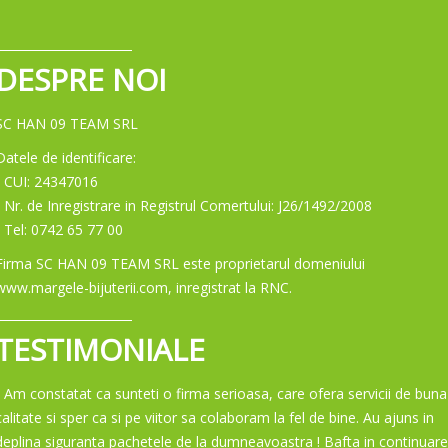
DESPRE NOI
SC HAN 09 TEAM SRL
Datele de identificare:
- CUI: 24347016
- Nr. de Inregistrare in Registrul Comertului: J26/1492/2008
- Tel: 0742 65 77 00
Firma SC HAN 09 TEAM SRL este proprietarul domeniului
www.margele-bijuterii.com, inregistrat la RNC.
TESTIMONIALE
“ Am constatat ca sunteti o firma serioasa, care ofera servicii de buna
calitate si sper ca si pe viitor sa colaboram la fel de bine. Au ajuns in
deplina siguranta pachetele de la dumneavoastra ! Bafta in continuare