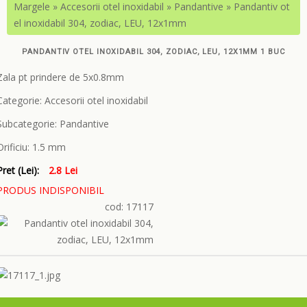
Margele
»
Accesorii otel inoxidabil
»
Pandantive
»
Pandantiv ot
el inoxidabil 304, zodiac, LEU, 12x1mm
PANDANTIV OTEL INOXIDABIL 304, ZODIAC, LEU, 12X1MM 1 BUC
Zala pt prindere de 5x0.8mm
Categorie:
Accesorii otel inoxidabil
Subcategorie:
Pandantive
Orificiu:
1.5 mm
Pret (Lei):
2.8 Lei
PRODUS INDISPONIBIL
cod: 17117