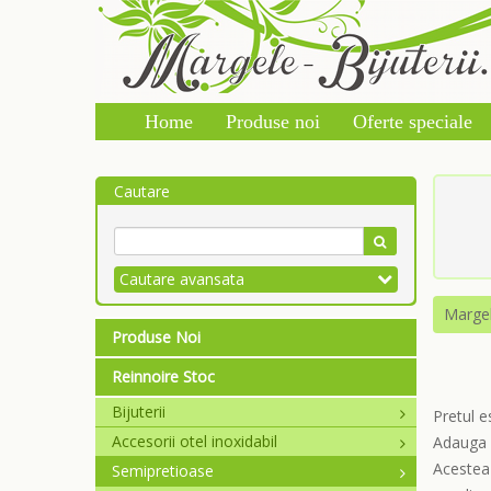
Home
Produse noi
Oferte speciale
Cautare
Cautare avansata
Marge
Produse Noi
Reinnoire Stoc
Bijuterii
Pretul e
Accesorii otel inoxidabil
Adauga u
Acestea 
Semipretioase