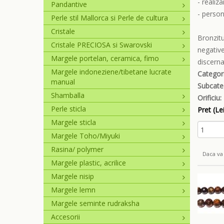
- realiz
Pandantive
- person
Perle stil Mallorca si Perle de cultura
Cristale
Bronzitu
Cristale PRECIOSA si Swarovski
negative
Margele portelan, ceramica, fimo
discerna
Margele indoneziene/tibetane lucrate
Categori
manual
Subcate
Shamballa
Orificiu:
Perle sticla
Pret (Lei
Margele sticla
Margele Toho/Miyuki
Rasina/ polymer
Daca va 
Margele plastic, acrilice
Margele nisip
Margele lemn
Margele seminte rudraksha
Accesorii