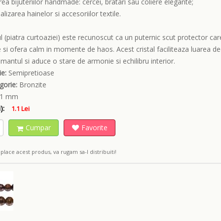
area bijuteriilor handmade: cercei, bratari sau coliere elegante;
alizarea hainelor si accesoriilor textile.
l (piatra curtoaziei) este recunoscut ca un puternic scut protector car
 si ofera calm in momente de haos. Acest cristal faciliteaza luarea deci
mantul si aduce o stare de armonie si echilibru interior.
e:
Semipretioase
gorie:
Bronzite
1 mm
):
1.1 Lei
Cumpar
Favorite
place acest produs, va rugam sa-l distribuiti!