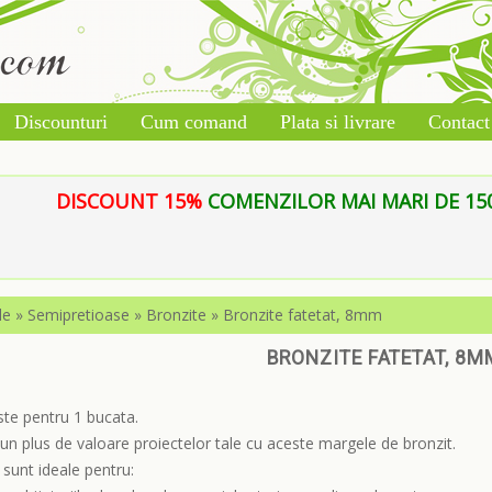
Discounturi
Cum comand
Plata si livrare
Contact
DISCOUNT 15%
COMENZILOR MAI MARI DE 150 L
le
»
Semipretioase
»
Bronzite
»
Bronzite fatetat, 8mm
BRONZITE FATETAT, 8M
ste pentru 1 bucata.
n plus de valoare proiectelor tale cu aceste margele de bronzit.
sunt ideale pentru: