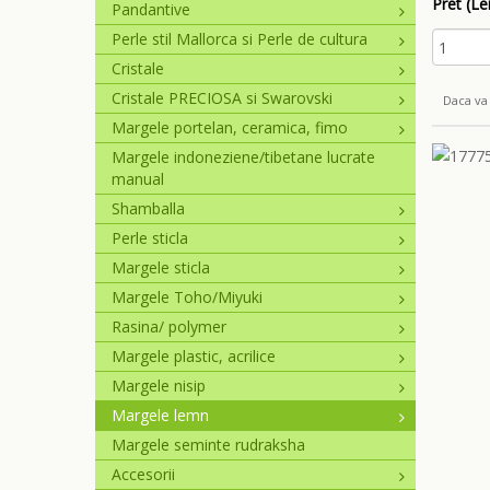
Pret (Lei
Pandantive
Perle stil Mallorca si Perle de cultura
Cristale
Cristale PRECIOSA si Swarovski
Daca va 
Margele portelan, ceramica, fimo
Margele indoneziene/tibetane lucrate
manual
Shamballa
Perle sticla
Margele sticla
Margele Toho/Miyuki
Rasina/ polymer
Margele plastic, acrilice
Margele nisip
Margele lemn
Margele seminte rudraksha
Accesorii