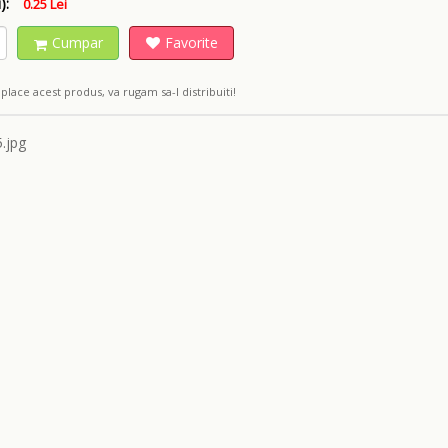
):
0.25 Lei
Cumpar
Favorite
place acest produs, va rugam sa-l distribuiti!