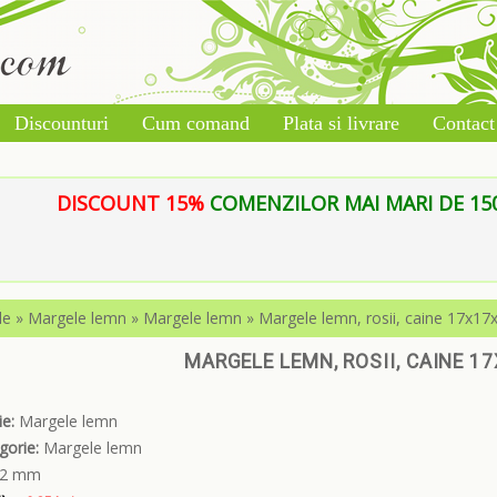
Discounturi
Cum comand
Plata si livrare
Contact
DISCOUNT 15%
COMENZILOR MAI MARI DE 150 L
le
»
Margele lemn
»
Margele lemn
»
Margele lemn, rosii, caine 17x1
MARGELE LEMN, ROSII, CAINE 
e:
Margele lemn
gorie:
Margele lemn
2 mm