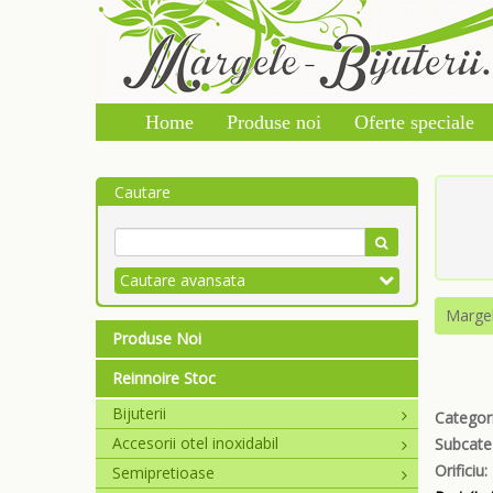
Home
Produse noi
Oferte speciale
Cautare
Cautare avansata
Marge
Produse Noi
Reinnoire Stoc
Bijuterii
Categori
Accesorii otel inoxidabil
Subcate
Orificiu:
Semipretioase