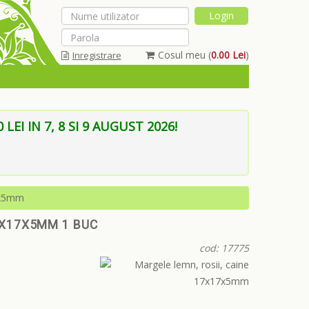
Cosul meu (
0.00 Lei
)
Inregistrare
Am uitat parola
EI IN 7, 8 SI 9 AUGUST 2026!
7x5mm
17X17X5MM 1 BUC
cod: 17775