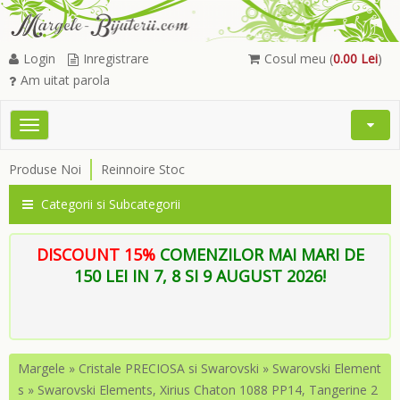
Login
Inregistrare
Cosul meu (
0.00 Lei
)
Am uitat parola
Toggle
Open
navigation
Searc
Produse Noi
Reinnoire Stoc
Menu
Categorii si Subcategorii
DISCOUNT 15%
COMENZILOR MAI MARI DE
150 LEI IN 7, 8 SI 9 AUGUST 2026!
Margele
»
Cristale PRECIOSA si Swarovski
»
Swarovski Element
s
»
Swarovski Elements, Xirius Chaton 1088 PP14, Tangerine 2