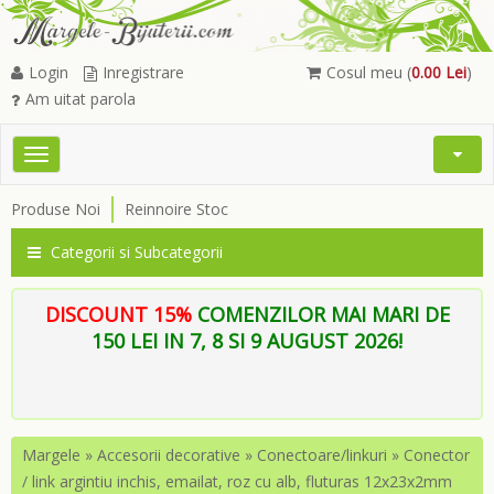
Login
Inregistrare
Cosul meu (
0.00 Lei
)
Am uitat parola
Toggle
Open
navigation
Searc
Produse Noi
Reinnoire Stoc
Menu
Categorii si Subcategorii
DISCOUNT 15%
COMENZILOR MAI MARI DE
150 LEI IN 7, 8 SI 9 AUGUST 2026!
Margele
»
Accesorii decorative
»
Conectoare/linkuri
»
Conector
/ link argintiu inchis, emailat, roz cu alb, fluturas 12x23x2mm