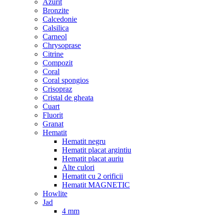
Azurit
Bronzite
Calcedonie
Calsilica
Carneol
Chrysoprase
Citrine
Compozit
Coral
Coral spongios
Crisopraz
Cristal de gheata
Cuart
Fluorit
Granat
Hematit
Hematit negru
Hematit placat argintiu
Hematit placat auriu
Alte culori
Hematit cu 2 orificii
Hematit MAGNETIC
Howlite
Jad
4 mm