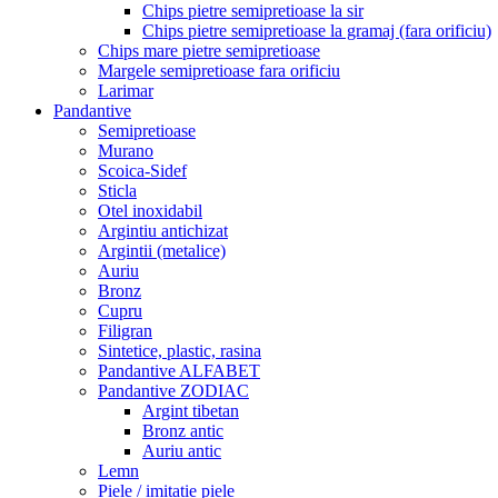
Chips pietre semipretioase la sir
Chips pietre semipretioase la gramaj (fara orificiu)
Chips mare pietre semipretioase
Margele semipretioase fara orificiu
Larimar
Pandantive
Semipretioase
Murano
Scoica-Sidef
Sticla
Otel inoxidabil
Argintiu antichizat
Argintii (metalice)
Auriu
Bronz
Cupru
Filigran
Sintetice, plastic, rasina
Pandantive ALFABET
Pandantive ZODIAC
Argint tibetan
Bronz antic
Auriu antic
Lemn
Piele / imitatie piele