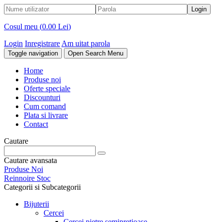
Cosul meu (
0.00 Lei
)
Login
Inregistrare
Am uitat parola
Toggle navigation
Open Search Menu
Home
Produse noi
Oferte speciale
Discounturi
Cum comand
Plata si livrare
Contact
Cautare
Cautare avansata
Produse Noi
Reinnoire Stoc
Categorii si Subcategorii
Bijuterii
Cercei
Cercei pietre semipretioase