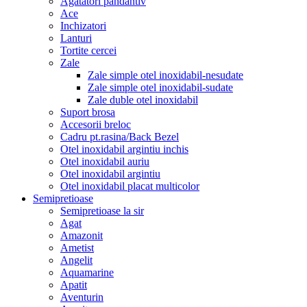
Agatatori pandantiv
Ace
Inchizatori
Lanturi
Tortite cercei
Zale
Zale simple otel inoxidabil-nesudate
Zale simple otel inoxidabil-sudate
Zale duble otel inoxidabil
Suport brosa
Accesorii breloc
Cadru pt.rasina/Back Bezel
Otel inoxidabil argintiu inchis
Otel inoxidabil auriu
Otel inoxidabil argintiu
Otel inoxidabil placat multicolor
Semipretioase
Semipretioase la sir
Agat
Amazonit
Ametist
Angelit
Aquamarine
Apatit
Aventurin