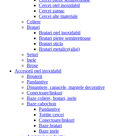
Cercei otel inoxidabil
Cercei zamac
Cercei alte materiale
Coliere
Bratari
Bratari otel inoxidabil
Bratari pietre semipretioase
Bratari sticla
Bratari metalice(aliaj)
Seturi
Inele
Brose
Accesorii otel inoxidabil
Bijuterii
Pandantive
Distantiere, capacele, margele decorative
Conectoare/linkuri
Baze coliere, bratari, inele
Baze cabochon
Pandantive
Tortite cercei
Conectoare/linkuri
Baze bratari
Baze inele