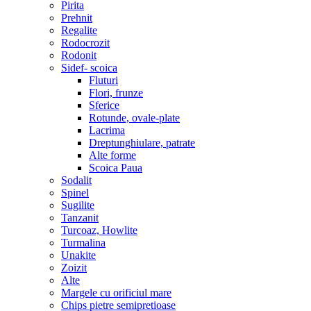
Pirita
Prehnit
Regalite
Rodocrozit
Rodonit
Sidef- scoica
Fluturi
Flori, frunze
Sferice
Rotunde, ovale-plate
Lacrima
Dreptunghiulare, patrate
Alte forme
Scoica Paua
Sodalit
Spinel
Sugilite
Tanzanit
Turcoaz, Howlite
Turmalina
Unakite
Zoizit
Alte
Margele cu orificiul mare
Chips pietre semipretioase