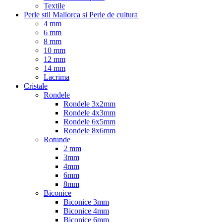
Textile
Perle stil Mallorca si Perle de cultura
4 mm
6 mm
8 mm
10 mm
12 mm
14 mm
Lacrima
Cristale
Rondele
Rondele 3x2mm
Rondele 4x3mm
Rondele 6x5mm
Rondele 8x6mm
Rotunde
2 mm
3mm
4mm
6mm
8mm
Biconice
Biconice 3mm
Biconice 4mm
Biconice 6mm