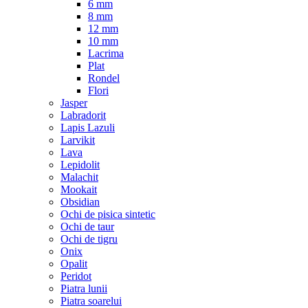
6 mm
8 mm
12 mm
10 mm
Lacrima
Plat
Rondel
Flori
Jasper
Labradorit
Lapis Lazuli
Larvikit
Lava
Lepidolit
Malachit
Mookait
Obsidian
Ochi de pisica sintetic
Ochi de taur
Ochi de tigru
Onix
Opalit
Peridot
Piatra lunii
Piatra soarelui