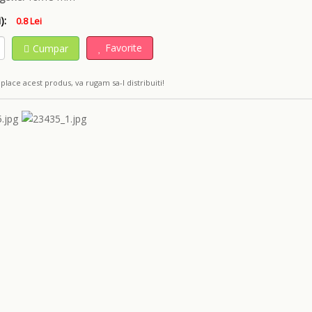
):
0.8 Lei
Favorite
Cumpar
place acest produs, va rugam sa-l distribuiti!