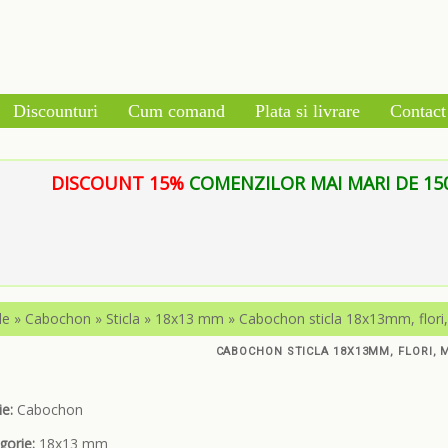
Discounturi
Cum comand
Plata si livrare
Contact
DISCOUNT 15%
COMENZILOR MAI MARI DE 150 L
le
»
Cabochon
»
Sticla
»
18x13 mm
»
Cabochon sticla 18x13mm, flori
CABOCHON STICLA 18X13MM, FLORI, 
e:
Cabochon
gorie:
18x13 mm