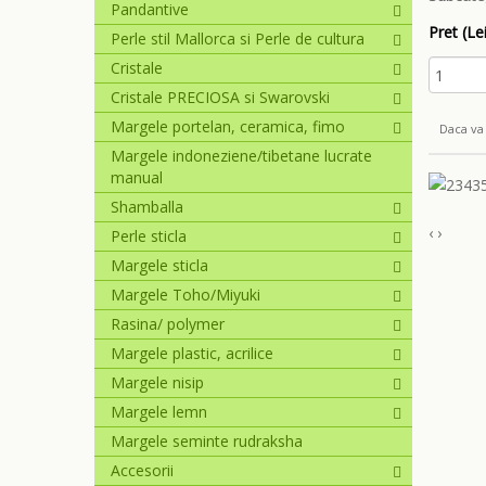
Pandantive
Pret (Lei
Perle stil Mallorca si Perle de cultura
Cristale
Cristale PRECIOSA si Swarovski
Margele portelan, ceramica, fimo
Daca va 
Margele indoneziene/tibetane lucrate
manual
Shamballa
‹
›
Perle sticla
Margele sticla
Margele Toho/Miyuki
Rasina/ polymer
Margele plastic, acrilice
Margele nisip
Margele lemn
Margele seminte rudraksha
Accesorii