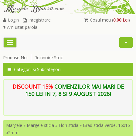
Login
Inregistrare
Cosul meu (
0.00 Lei
)
Am uitat parola
Toggle
Open
navigation
Searc
Produse Noi
Reinnoire Stoc
Menu
Categorii si Subcategorii
DISCOUNT 15%
COMENZILOR MAI MARI DE
150 LEI IN 7, 8 SI 9 AUGUST 2026!
Margele
»
Margele sticla
»
Flori sticla
»
Brad sticla verde, 16x16
x5mm