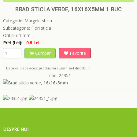
BRAD STICLA VERDE, 16X16X5MM 1 BUC
Categorie:
Margele sticla
Subcategorie:
Flori sticla
Orificiu:
1 mm
Pret (Lei):
0.6 Lei
Cumpar
Favorite
Daca va place acest produs, va rugam sa-l distribuiti!
cod: 24351
DESPRE NOI