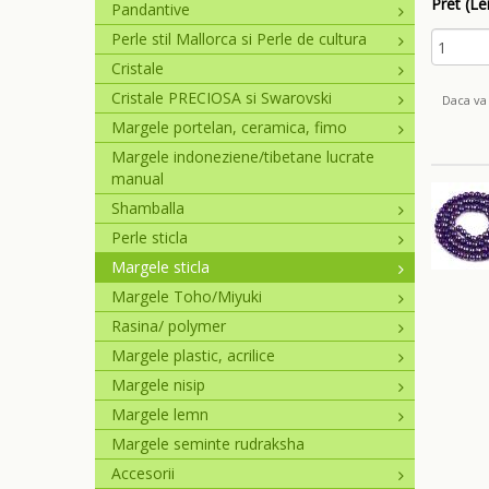
Pret (Lei
Pandantive
Perle stil Mallorca si Perle de cultura
Cristale
Cristale PRECIOSA si Swarovski
Daca va 
Margele portelan, ceramica, fimo
Margele indoneziene/tibetane lucrate
manual
Shamballa
Perle sticla
Margele sticla
Margele Toho/Miyuki
Rasina/ polymer
Margele plastic, acrilice
Margele nisip
Margele lemn
Margele seminte rudraksha
Accesorii