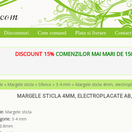
Discounturi
Cum comand
Plata si livrare
Contact
DISCOUNT 15%
COMENZILOR MAI MARI DE 150 L
le
»
Margele sticla
»
Sferice
»
3-4 mm
»
Margele sticla 4mm, electropl
MARGELE STICLA 4MM, ELECTROPLACATE AB,
e:
Margele sticla
gorie:
3-4 mm
0.8mm