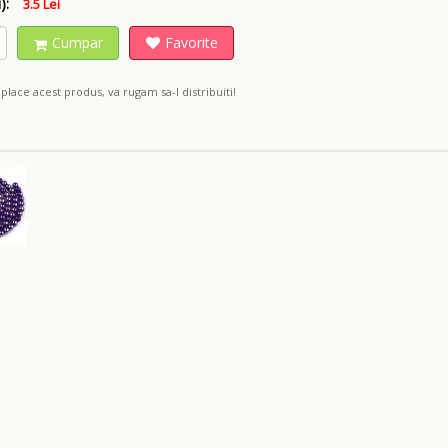
):
3.5 Lei
Cumpar
Favorite
place acest produs, va rugam sa-l distribuiti!