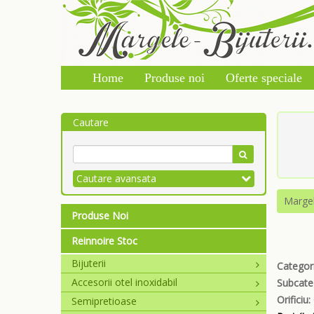
Home
Produse noi
Oferte speciale
Cautare
Cautare avansata
Marge
Produse Noi
Reinnoire Stoc
Bijuterii
Categori
Accesorii otel inoxidabil
Subcate
Orificiu:
Semipretioase