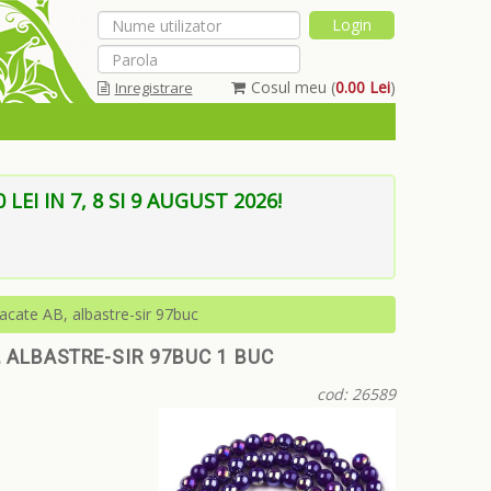
Cosul meu (
0.00 Lei
)
Inregistrare
Am uitat parola
EI IN 7, 8 SI 9 AUGUST 2026!
acate AB, albastre-sir 97buc
 ALBASTRE-SIR 97BUC 1 BUC
cod: 26589