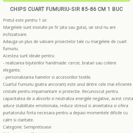
CHIPS CUART FUMURIU-SIR 85-86 CM 1 BUC
Pretul este pentru 1 sir.
Margelele sunt insiruite pe fir (ata sau guta), iar sirul nu are
inchizatoare.
Adauga un plus de valoare proiectelor tale cu margelele de cuart
fumuriu.
Acestea sunt ideale pentru:
- realizarea bijuteriilor handmade: cercei, bratari sau coliere
elegante;
- personalizarea hainelor si accesoriilor textile.
Cuartul Fumuriu (piatra ancorarii) este unul dintre cele mai eficiente
cristale pentru impamantare si protectie. Recunoscut pentru
capacitatea de a absorbi si neutraliza energiile negative, acest crista
aduce stabilitate emotionala, reduce stresul si anxietatea si ofera
purtatorului forta necesara pentru a depasi momentele dificile cu
calm si claritate.
Categorie:
Semipretioase