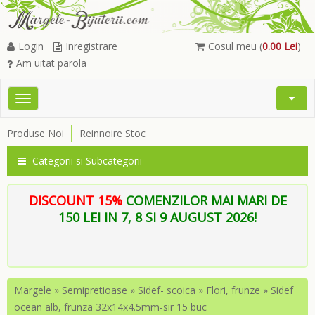
Login
Inregistrare
Cosul meu (
0.00 Lei
)
Am uitat parola
Toggle
Open
navigation
Searc
Produse Noi
Reinnoire Stoc
Menu
Categorii si Subcategorii
DISCOUNT 15%
COMENZILOR MAI MARI DE
150 LEI IN 7, 8 SI 9 AUGUST 2026!
Margele
»
Semipretioase
»
Sidef- scoica
»
Flori, frunze
»
Sidef
ocean alb, frunza 32x14x4.5mm-sir 15 buc