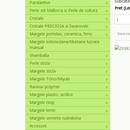
Subcate
Pandantive
Pret (Lei
Perle stil Mallorca si Perle de cultura
Cristale
Cristale PRECIOSA si Swarovski
Margele portelan, ceramica, fimo
Daca va 
Margele indoneziene/tibetane lucrate
manual
Shamballa
Perle sticla
Margele sticla
Margele Toho/Miyuki
Rasina/ polymer
Margele plastic, acrilice
Margele nisip
Margele lemn
Margele seminte rudraksha
Accesorii