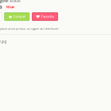
gorie:
Bratari
):
10 Lei
Cumpar
Favorite
place acest produs, va rugam sa-l distribuiti!