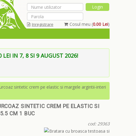
Cosul meu (
0.00 Lei
)
Inregistrare
Am uitat parola
EI IN 7, 8 SI 9 AUGUST 2026!
coaz sintetic crem pe elastic si margele argintii-interi
RCOAZ SINTETIC CREM PE ELASTIC SI
5.5 CM 1 BUC
cod: 29363