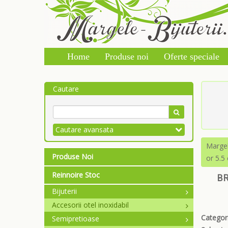
Home
Produse noi
Oferte speciale
Cautare
Cautare avansata
Marge
Produse Noi
or 5.5
Reinnoire Stoc
BR
Bijuterii
Accesorii otel inoxidabil
Categori
Semipretioase