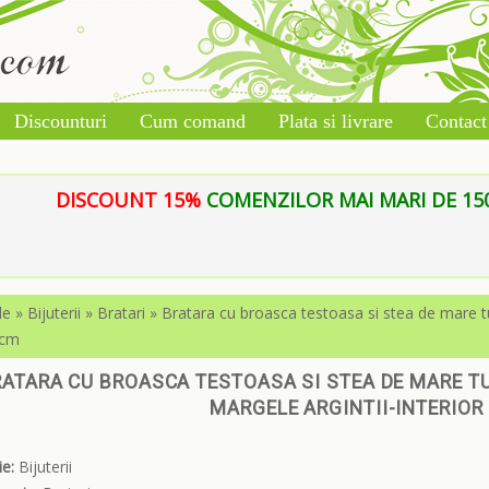
Discounturi
Cum comand
Plata si livrare
Contact
DISCOUNT 15%
COMENZILOR MAI MARI DE 150 L
le
»
Bijuterii
»
Bratari
»
Bratara cu broasca testoasa si stea de mare tur
 cm
ATARA CU BROASCA TESTOASA SI STEA DE MARE TU
MARGELE ARGINTII-INTERIOR 
e:
Bijuterii