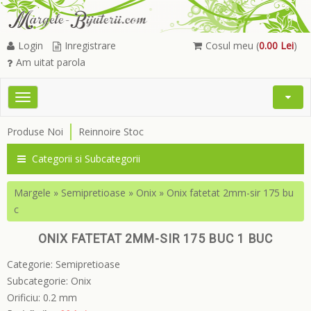
Login
Inregistrare
Cosul meu (
0.00 Lei
)
Am uitat parola
Toggle
Open
navigation
Searc
Produse Noi
Reinnoire Stoc
Menu
Categorii si Subcategorii
Margele
»
Semipretioase
»
Onix
»
Onix fatetat 2mm-sir 175 bu
c
ONIX FATETAT 2MM-SIR 175 BUC 1 BUC
Categorie:
Semipretioase
Subcategorie:
Onix
Orificiu:
0.2 mm