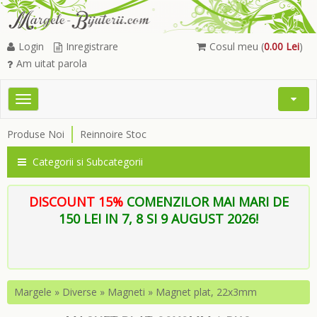
Login
Inregistrare
Cosul meu (
0.00 Lei
)
Am uitat parola
Toggle
Open
navigation
Searc
Produse Noi
Reinnoire Stoc
Menu
Categorii si Subcategorii
DISCOUNT 15%
COMENZILOR MAI MARI DE
150 LEI IN 7, 8 SI 9 AUGUST 2026!
Margele
»
Diverse
»
Magneti
»
Magnet plat, 22x3mm