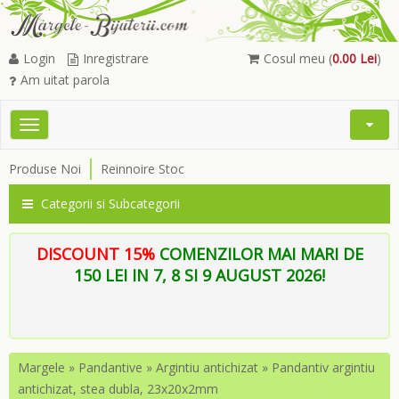
Login
Inregistrare
Cosul meu (
0.00 Lei
)
Am uitat parola
Toggle
Open
navigation
Searc
Produse Noi
Reinnoire Stoc
Menu
Categorii si Subcategorii
DISCOUNT 15%
COMENZILOR MAI MARI DE
150 LEI IN 7, 8 SI 9 AUGUST 2026!
Margele
»
Pandantive
»
Argintiu antichizat
»
Pandantiv argintiu
antichizat, stea dubla, 23x20x2mm