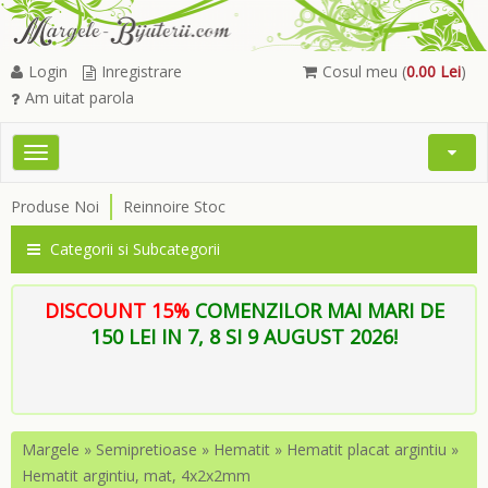
Login
Inregistrare
Cosul meu (
0.00 Lei
)
Am uitat parola
Toggle
Open
navigation
Searc
Produse Noi
Reinnoire Stoc
Menu
Categorii si Subcategorii
DISCOUNT 15%
COMENZILOR MAI MARI DE
150 LEI IN 7, 8 SI 9 AUGUST 2026!
Margele
»
Semipretioase
»
Hematit
»
Hematit placat argintiu
»
Hematit argintiu, mat, 4x2x2mm