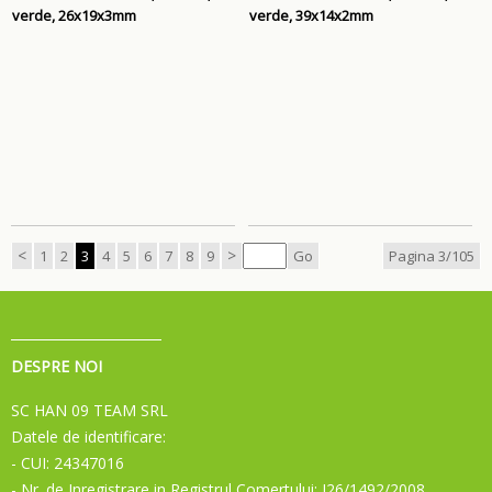
verde, 26x19x3mm
verde, 39x14x2mm
<
>
1
2
3
4
5
6
7
8
9
Go
Pagina 3/105
DESPRE NOI
SC HAN 09 TEAM SRL
Datele de identificare:
- CUI: 24347016
- Nr. de Inregistrare in Registrul Comertului: J26/1492/2008