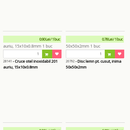
0.90 Lei / 1 buc
0.78 Lei / 1 buc
- Cruce otel inoxidabil 201
- Disc lemn pt. cusut, inima
28141
20792
auriu, 15x10x0.8mm
50x50x2mm