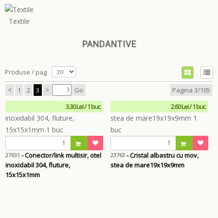
Textile
PANDANTIVE
Produse / pag
<
>
1
2
3
Go
Pagina 3/105
3.30 Lei / 1 buc
2.60 Lei / 1 buc
- Conector/link multisir, otel
- Cristal albastru cu mov,
27631
23763
inoxidabil 304, fluture,
stea de mare19x19x9mm
15x15x1mm