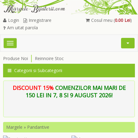
Login
Inregistrare
Cosul meu (
0.00 Lei
)
Am uitat parola
Toggle
Open
navigation
Searc
Produse Noi
Reinnoire Stoc
Menu
Categorii si Subcategorii
DISCOUNT 15%
COMENZILOR MAI MARI DE
150 LEI IN 7, 8 SI 9 AUGUST 2026!
Margele
»
Pandantive