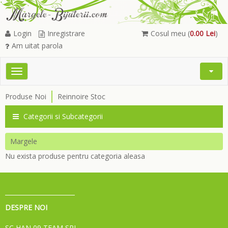
Login
Inregistrare
Cosul meu (
0.00 Lei
)
Am uitat parola
Toggle
Open
navigation
Searc
Produse Noi
Reinnoire Stoc
Menu
Categorii si Subcategorii
Margele
Nu exista produse pentru categoria aleasa
DESPRE NOI
SC HAN 09 TEAM SRL