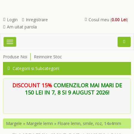
Login
Inregistrare
Cosul meu (
0.00 Lei
)
Am uitat parola
Toggle
Open
navigation
Searc
Produse Noi
Reinnoire Stoc
Menu
Categorii si Subcategorii
DISCOUNT 15%
COMENZILOR MAI MARI DE
150 LEI IN 7, 8 SI 9 AUGUST 2026!
Margele
»
Margele lemn
»
Floare lemn, smile, roz, 14x4mm