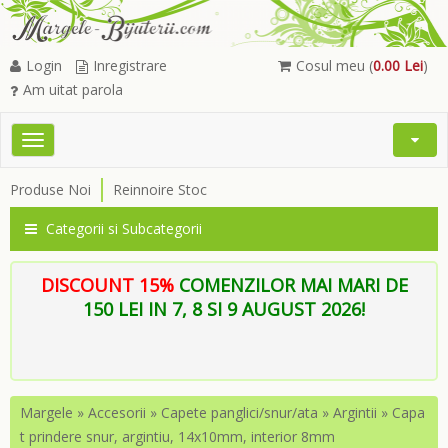
Login
Inregistrare
Cosul meu (
0.00 Lei
)
Am uitat parola
Toggle
Open
navigation
Searc
Produse Noi
Reinnoire Stoc
Menu
Categorii si Subcategorii
DISCOUNT 15%
COMENZILOR MAI MARI DE
150 LEI IN 7, 8 SI 9 AUGUST 2026!
Margele
»
Accesorii
»
Capete panglici/snur/ata
»
Argintii
»
Capa
t prindere snur, argintiu, 14x10mm, interior 8mm