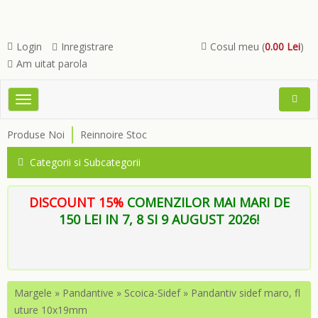
Login
Inregistrare
Cosul meu (
0.00 Lei
)
Am uitat parola
Toggle
Open
navigation
Searc
Produse Noi
Reinnoire Stoc
Menu
Categorii si Subcategorii
DISCOUNT 15%
COMENZILOR MAI MARI DE
150 LEI IN 7, 8 SI 9 AUGUST 2026!
Margele
»
Pandantive
»
Scoica-Sidef
»
Pandantiv sidef maro, fl
uture 10x19mm