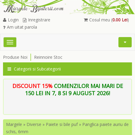
Login
Inregistrare
Cosul meu (
0.00 Lei
)
Am uitat parola
Toggle
Open
navigation
Searc
Produse Noi
Reinnoire Stoc
Menu
Categorii si Subcategorii
DISCOUNT 15%
COMENZILOR MAI MARI DE
150 LEI IN 7, 8 SI 9 AUGUST 2026!
Margele
»
Diverse
»
Paiete si bile puf
»
Panglica paiete auriu de
schis, 6mm