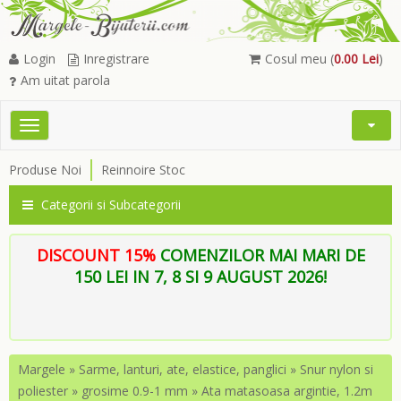
Login
Inregistrare
Cosul meu (
0.00 Lei
)
Am uitat parola
Toggle
Open
navigation
Searc
Produse Noi
Reinnoire Stoc
Menu
Categorii si Subcategorii
DISCOUNT 15%
COMENZILOR MAI MARI DE
150 LEI IN 7, 8 SI 9 AUGUST 2026!
Margele
»
Sarme, lanturi, ate, elastice, panglici
»
Snur nylon si
poliester
»
grosime 0.9-1 mm
»
Ata matasoasa argintie, 1.2m