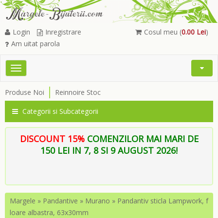
Login
Inregistrare
Cosul meu (
0.00 Lei
)
Am uitat parola
Toggle
Open
navigation
Searc
Produse Noi
Reinnoire Stoc
Menu
Categorii si Subcategorii
DISCOUNT 15%
COMENZILOR MAI MARI DE
150 LEI IN 7, 8 SI 9 AUGUST 2026!
Margele
»
Pandantive
»
Murano
»
Pandantiv sticla Lampwork, f
loare albastra, 63x30mm