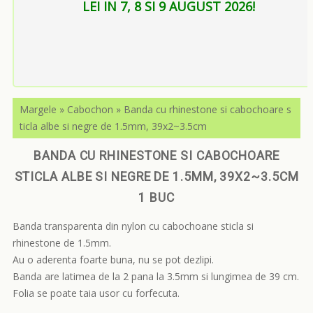
LEI IN 7, 8 SI 9 AUGUST 2026!
Margele
»
Cabochon
»
Banda cu rhinestone si cabochoare s
ticla albe si negre de 1.5mm, 39x2~3.5cm
BANDA CU RHINESTONE SI CABOCHOARE
STICLA ALBE SI NEGRE DE 1.5MM, 39X2~3.5CM
1 BUC
Banda transparenta din nylon cu cabochoane sticla si
rhinestone de 1.5mm.
Au o aderenta foarte buna, nu se pot dezlipi.
Banda are latimea de la 2 pana la 3.5mm si lungimea de 39 cm.
Folia se poate taia usor cu forfecuta.