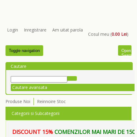
Login
Inregistrare
Am uitat parola
Cosul meu (
0.00 Lei
)
Toggle navigation
Open
Search
Menu
Cautare
Cautare avansata
Produse Noi
Reinnoire Stoc
Categorii si Subcategorii
DISCOUNT 15%
COMENZILOR MAI MARI DE 150