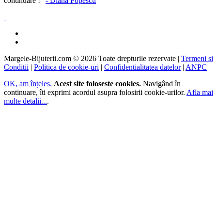
continuare !”
- Diana Popescu
Margele-Bijuterii.com ©
2026
Toate drepturile rezervate
|
Termeni si
Conditii
|
Politica de cookie-uri
|
Confidentialitatea datelor
|
ANPC
OK, am înțeles.
Acest site foloseste cookies.
Navigând în
continuare, îti exprimi acordul asupra folosirii cookie-urilor.
Afla mai
multe detalii...
.