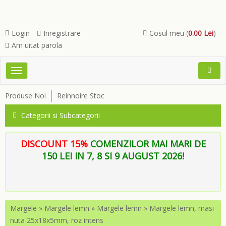
Login
Inregistrare
Cosul meu (
0.00 Lei
)
Am uitat parola
Toggle
Open
navigation
Searc
Produse Noi
Reinnoire Stoc
Menu
Categorii si Subcategorii
DISCOUNT 15%
COMENZILOR MAI MARI DE
150 LEI IN 7, 8 SI 9 AUGUST 2026!
Margele
»
Margele lemn
»
Margele lemn
»
Margele lemn, masi
nuta 25x18x5mm, roz intens