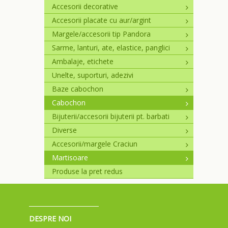
Accesorii decorative
Accesorii placate cu aur/argint
Margele/accesorii tip Pandora
Sarme, lanturi, ate, elastice, panglici
Ambalaje, etichete
Unelte, suporturi, adezivi
Baze cabochon
Cabochon
Bijuterii/accesorii bijuterii pt. barbati
Diverse
Accesorii/margele Craciun
Martisoare
Produse la pret redus
DESPRE NOI