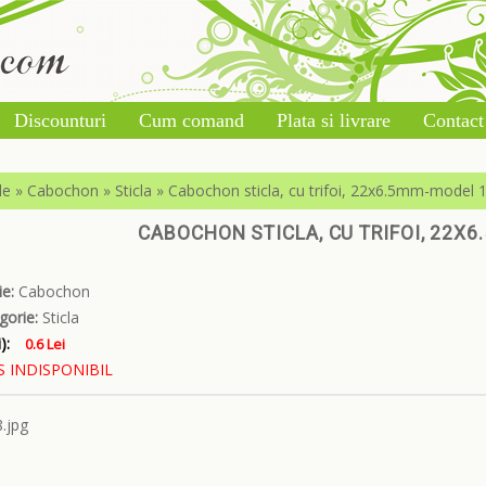
Discounturi
Cum comand
Plata si livrare
Contact
le
»
Cabochon
»
Sticla
»
Cabochon sticla, cu trifoi, 22x6.5mm-model 
CABOCHON STICLA, CU TRIFOI, 22X6
e:
Cabochon
gorie:
Sticla
):
0.6 Lei
 INDISPONIBIL