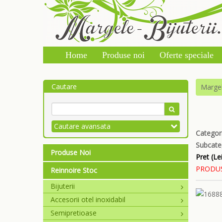
Home
Produse noi
Oferte speciale
Cautare
Marge
Cautare avansata
Categori
Subcate
Produse Noi
Pret (Lei
PRODUS
Reinnoire Stoc
Bijuterii
Accesorii otel inoxidabil
Semipretioase