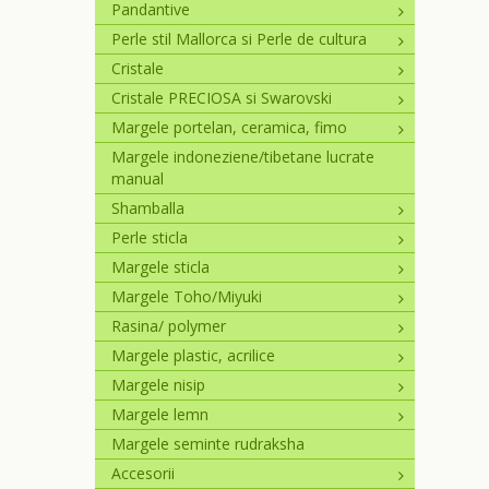
Pandantive
Perle stil Mallorca si Perle de cultura
Cristale
Cristale PRECIOSA si Swarovski
Margele portelan, ceramica, fimo
Margele indoneziene/tibetane lucrate
manual
Shamballa
Perle sticla
Margele sticla
Margele Toho/Miyuki
Rasina/ polymer
Margele plastic, acrilice
Margele nisip
Margele lemn
Margele seminte rudraksha
Accesorii