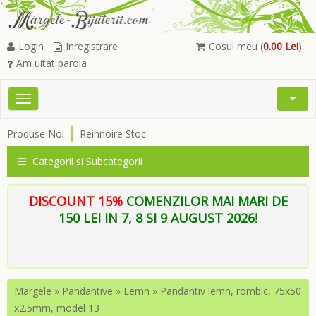
Login
Inregistrare
Cosul meu (
0.00 Lei
)
Am uitat parola
Toggle
Open
navigation
Searc
Produse Noi
Reinnoire Stoc
Menu
Categorii si Subcategorii
DISCOUNT 15%
COMENZILOR MAI MARI DE
150 LEI IN 7, 8 SI 9 AUGUST 2026!
Margele
»
Pandantive
»
Lemn
»
Pandantiv lemn, rombic, 75x50
x2.5mm, model 13