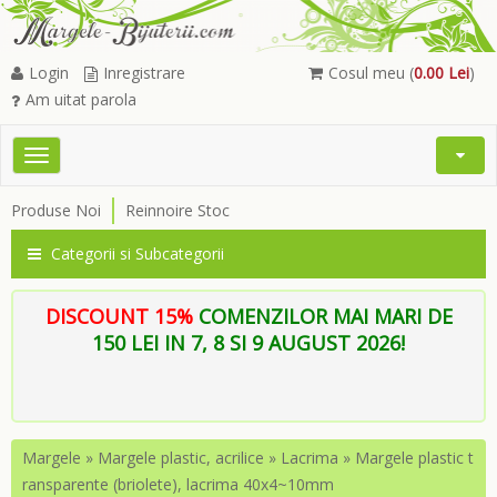
Login
Inregistrare
Cosul meu (
0.00 Lei
)
Am uitat parola
Toggle
Open
navigation
Searc
Produse Noi
Reinnoire Stoc
Menu
Categorii si Subcategorii
DISCOUNT 15%
COMENZILOR MAI MARI DE
150 LEI IN 7, 8 SI 9 AUGUST 2026!
Margele
»
Margele plastic, acrilice
»
Lacrima
»
Margele plastic t
ransparente (briolete), lacrima 40x4~10mm