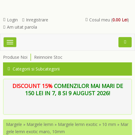
Login
Inregistrare
Cosul meu (
0.00 Lei
)
Am uitat parola
Toggle
Open
navigation
Searc
Produse Noi
Reinnoire Stoc
Menu
Categorii si Subcategorii
DISCOUNT 15%
COMENZILOR MAI MARI DE
150 LEI IN 7, 8 SI 9 AUGUST 2026!
Margele
»
Margele lemn
»
Margele lemn exotic
»
10 mm
»
Mar
gele lemn exotic maro, 10mm