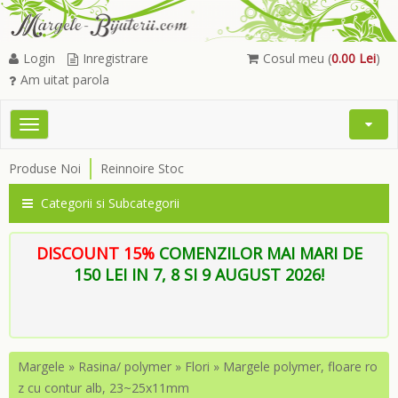
Login
Inregistrare
Cosul meu (
0.00 Lei
)
Am uitat parola
Toggle
Open
navigation
Searc
Produse Noi
Reinnoire Stoc
Menu
Categorii si Subcategorii
DISCOUNT 15%
COMENZILOR MAI MARI DE
150 LEI IN 7, 8 SI 9 AUGUST 2026!
Margele
»
Rasina/ polymer
»
Flori
»
Margele polymer, floare ro
z cu contur alb, 23~25x11mm