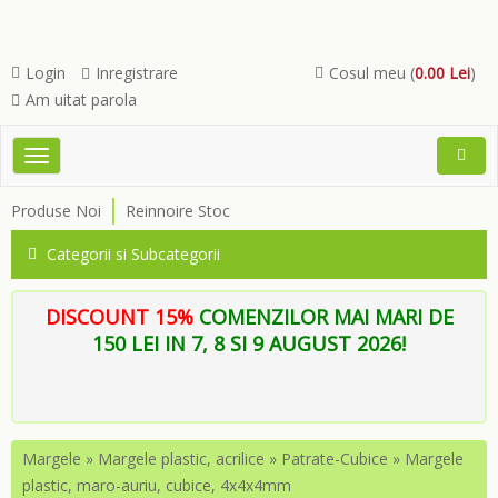
Login
Inregistrare
Cosul meu (
0.00 Lei
)
Am uitat parola
Toggle
Open
navigation
Searc
Produse Noi
Reinnoire Stoc
Menu
Categorii si Subcategorii
DISCOUNT 15%
COMENZILOR MAI MARI DE
150 LEI IN 7, 8 SI 9 AUGUST 2026!
Margele
»
Margele plastic, acrilice
»
Patrate-Cubice
»
Margele
plastic, maro-auriu, cubice, 4x4x4mm