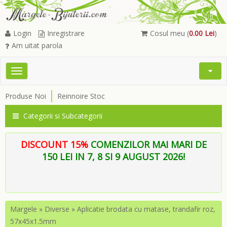
Login
Inregistrare
Cosul meu (
0.00 Lei
)
Am uitat parola
Toggle
Open
navigation
Searc
Produse Noi
Reinnoire Stoc
Menu
Categorii si Subcategorii
DISCOUNT 15%
COMENZILOR MAI MARI DE
150 LEI IN 7, 8 SI 9 AUGUST 2026!
Margele
»
Diverse
»
Aplicatie brodata cu matase, trandafir roz,
57x45x1.5mm