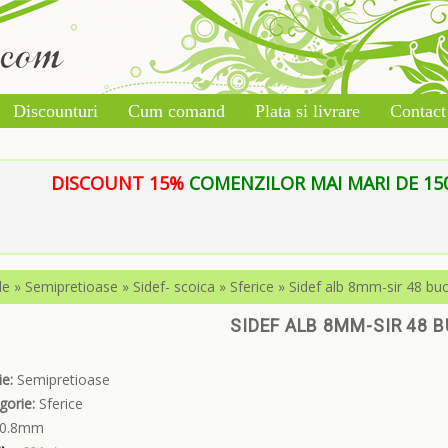
Discounturi
Cum comand
Plata si livrare
Contact
DISCOUNT 15%
COMENZILOR MAI MARI DE 150 L
le
»
Semipretioase
»
Sidef- scoica
»
Sferice
»
Sidef alb 8mm-sir 48 bu
SIDEF ALB 8MM-SIR 48 B
e:
Semipretioase
gorie:
Sferice
0.8mm