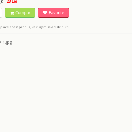
):
23 Lei
Cumpar
Favorite
place acest produs, va rugam sa-l distribuiti!