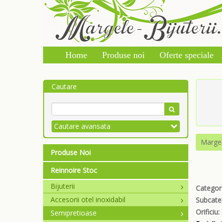
Home
Produse noi
Oferte speciale
Cautare
Cautare avansata
Marge
Produse Noi
Reinnoire Stoc
Bijuterii
Categori
Accesorii otel inoxidabil
Subcate
Orificiu:
Semipretioase