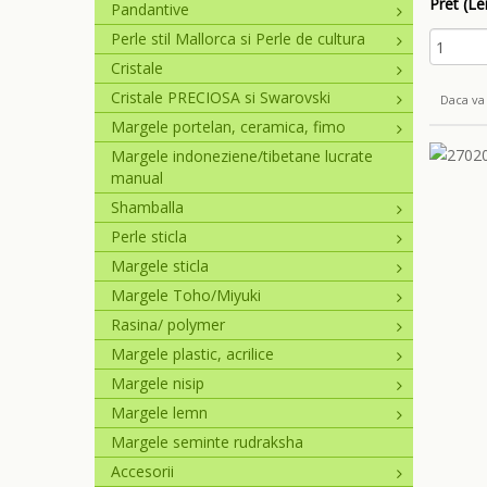
Pret (Lei
Pandantive
Perle stil Mallorca si Perle de cultura
Cristale
Cristale PRECIOSA si Swarovski
Daca va 
Margele portelan, ceramica, fimo
Margele indoneziene/tibetane lucrate
manual
Shamballa
Perle sticla
Margele sticla
Margele Toho/Miyuki
Rasina/ polymer
Margele plastic, acrilice
Margele nisip
Margele lemn
Margele seminte rudraksha
Accesorii