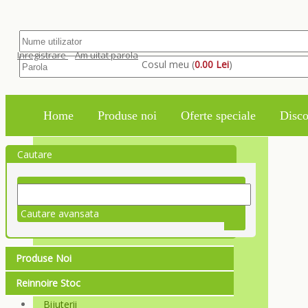
Inregistrare
Am uitat parola
Cosul meu (
0.00 Lei
)
Home
Produse noi
Oferte speciale
Disco
Cautare
Cautare avansata
Produse Noi
Reinnoire Stoc
Bijuterii