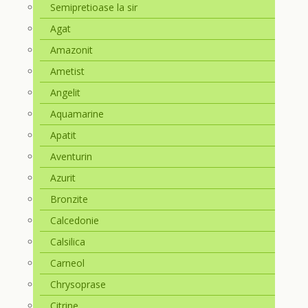
Semipretioase la sir
Agat
Amazonit
Ametist
Angelit
Aquamarine
Apatit
Aventurin
Azurit
Bronzite
Calcedonie
Calsilica
Carneol
Chrysoprase
Citrine