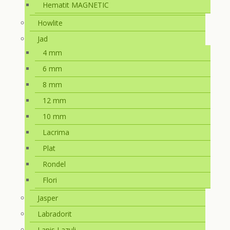
Hematit MAGNETIC
Howlite
Jad
4 mm
6 mm
8 mm
12 mm
10 mm
Lacrima
Plat
Rondel
Flori
Jasper
Labradorit
Lapis Lazuli