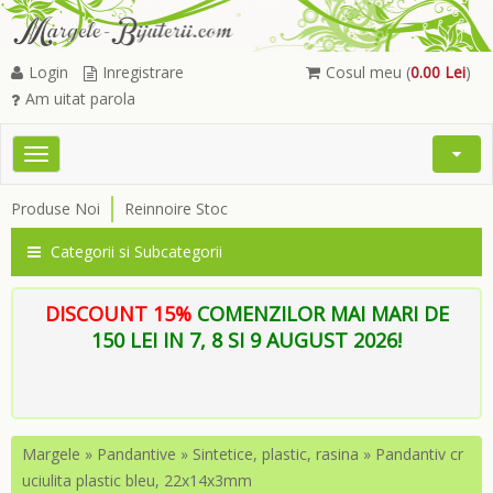
Login
Inregistrare
Cosul meu (
0.00 Lei
)
Am uitat parola
Toggle
Open
navigation
Searc
Produse Noi
Reinnoire Stoc
Menu
Categorii si Subcategorii
DISCOUNT 15%
COMENZILOR MAI MARI DE
150 LEI IN 7, 8 SI 9 AUGUST 2026!
Margele
»
Pandantive
»
Sintetice, plastic, rasina
»
Pandantiv cr
uciulita plastic bleu, 22x14x3mm