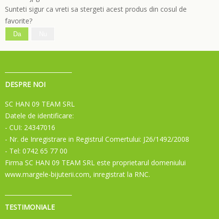
Sunteti sigur ca vreti sa stergeti acest produs din cosul de
favorite?
Da
Nu
DESPRE NOI
SC HAN 09 TEAM SRL
Datele de identificare:
- CUI: 24347016
- Nr. de Inregistrare in Registrul Comertului: J26/1492/2008
- Tel: 0742 65 77 00
Firma SC HAN 09 TEAM SRL este proprietarul domeniului
www.margele-bijuterii.com, inregistrat la RNC.
TESTIMONIALE