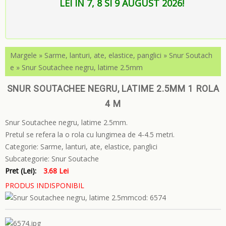
LEI IN 7, 8 SI 9 AUGUST 2026!
Margele
»
Sarme, lanturi, ate, elastice, panglici
»
Snur Soutach
e
»
Snur Soutachee negru, latime 2.5mm
SNUR SOUTACHEE NEGRU, LATIME 2.5MM 1 ROLA
4 M
Snur Soutachee negru, latime 2.5mm.
Pretul se refera la o rola cu lungimea de 4-4.5 metri.
Categorie:
Sarme, lanturi, ate, elastice, panglici
Subcategorie:
Snur Soutache
Pret (Lei):
3.68 Lei
PRODUS INDISPONIBIL
cod: 6574