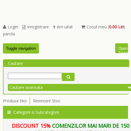
Login
Inregistrare
Am uitat
Cosul meu (
0.00 Lei
)
parola
Toggle navigation
Open
Search
Menu
Cautare
Cautare avansata
Produse Noi
Reinnoire Stoc
Categorii si Subcategorii
DISCOUNT 15%
COMENZILOR MAI MARI DE 150