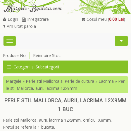
Login
Inregistrare
Cosul meu (
0.00 Lei
)
Am uitat parola
Toggle
Open
navigation
Searc
Produse Noi
Reinnoire Stoc
Menu
Categorii si Subcategorii
Margele
»
Perle stil Mallorca si Perle de cultura
»
Lacrima
»
Per
le stil Mallorca, aurii, lacrima 12x9mm
PERLE STIL MALLORCA, AURII, LACRIMA 12X9MM
1 BUC
Perle stil Mallorca, aurii, lacrima 12x9mm, orificiu: 0.8mm.
Pretul se refera la 1 bucata.